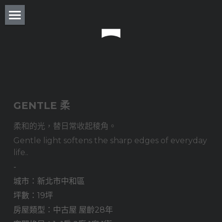
About
Residence
Commercial
Real Estate
GENTLE 柔
柔和的光，替日常收起稜角。
Award
Gentle light softens the sharp edges of everyday 
Experience
life.. 
-
Press
城市：新北市中和區
坪數：19坪
Column
房屋類型：中古屋 屋齡28年
Monthly