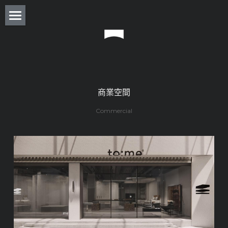
About
Residence
Commercial
商業空間
Real Estate
Commercial
Award
Experience
Press
Column
Monthly